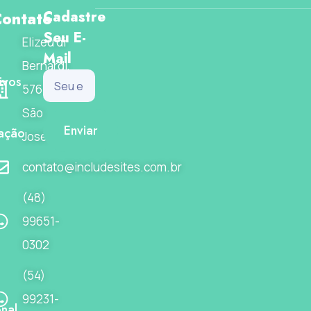
ontato
Cadastre
Seu E-
Elizeu di
Mail
Bernardi,
ivos
576
São
Enviar
ação
José-SC
contato@includesites.com.br
(48)
99651-
0302
(54)
99231-
onal