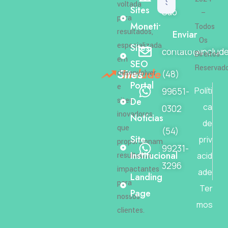
voltada
Sites
São
–
para
Monetização
Todos
José-SC
resultados,
Enviar
Os
especializada
Sites
contato@include
Direitos
em
SEO
Reservad
Sites
Include
desenvolver
(48)
Portal
e
Políti
99651-
sites
De
ca
0302
inovadores
Notícias
de
que
(54)
Site
priv
proporcionam
99231-
Institucional
resultados
acid
3296
impactantes
ade
Landing
para
Ter
Page
nossos
mos
clientes.