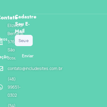
ontato
Cadastre
Seu E-
Elizeu di
Mail
Bernardi,
ivos
576
São
Enviar
ação
José-SC
contato@includesites.com.br
(48)
99651-
0302
(54)